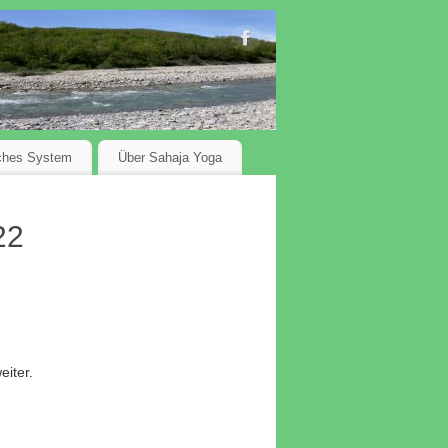
ches System
Über Sahaja Yoga
22
iter.