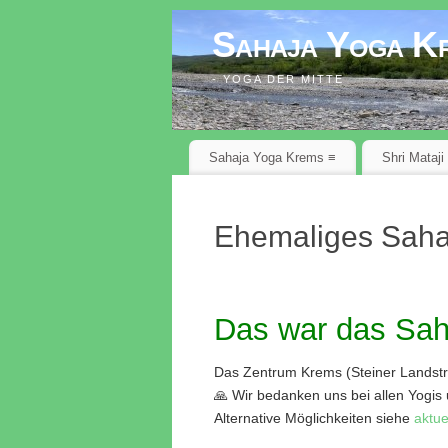
Sahaja Yoga K
- YOGA DER MITTE
Sahaja Yoga Krems ≡
Shri Mataji
Ehemaliges Saha
Das war das Sah
Das Zentrum Krems (Steiner Landstra
🙏 Wir bedanken uns bei allen Yogis 
Alternative Möglichkeiten siehe
aktue