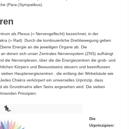
che (Para-)Sympatikus).
tren
trum als Plexus (= Nervengeflecht) bezeichnet, in der
hakra (= Rad). Durch die kontinuierliche Drehbewegung geben
n Ebene Energie an die jeweiligen Organe ab. Die
, an denen sich unser Zentrales Nervensystem (ZNS) aufhängt
ind die Nervenplexen, über die die Energiezentren die grob- und
chlichen Körpers und Bewusstseins steuern und beeinflussen.
 sieben Hauptenergiezentren , die entlang der Wirbelsäule wie
 Jedes Chakra verkörpert ein universelles Urprinzip, dass
nd als Grundmatrix allen Seins angesehen wird. Die sieben
ohnenden Prinzipien:
Die
Urprinzipien: