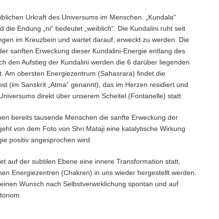
weiblichen Urkraft des Universums im Menschen. „Kundala“
nd die Endung „ni“ bedeutet „weiblich“. Die Kundalini ruht seit
ngen im Kreuzbein und wartet darauf, erweckt zu werden. Die
der sanften Erweckung dieser Kundalini-Energie entlang des
ch den Aufstieg der Kundalini werden die 6 darüber liegenden
t. Am obersten Energiezentrum (Sahasrara) findet die
t (im Sanskrit „Atma“ genannt), das im Herzen residiert und
Universums direkt über unserem Scheitel (Fontanelle) statt.
aben bereits tausende Menschen die sanfte Erweckung der
geht von dem Foto von Shri Mataji eine katalytische Wirkung
ie positiv angesprochen wird.
et auf der subtilen Ebene eine innere Transformation statt,
lnen Energiezentren (Chakren) in uns wieder hergestellt werden.
 reinen Wunsch nach Selbstverwirklichung spontan und auf
utonom.