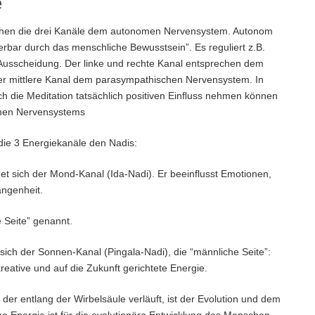
e
echen die drei Kanäle dem autonomen Nervensystem. Autonom
erbar durch das menschliche Bewusstsein”. Es reguliert z.B.
 Ausscheidung. Der linke und rechte Kanal entsprechen dem
r mittlere Kanal dem parasympathischen Nervensystem. In
ch die Meditation tatsächlich positiven Einﬂuss nehmen können
nomen Nervensystems
die 3 Energiekanäle den Nadis:
det sich der Mond-Kanal (Ida-Nadi). Er beeinflusst Emotionen,
ngenheit.
 Seite” genannt.
 sich der Sonnen-Kanal (Pingala-Nadi), die “männliche Seite”:
kreative und auf die Zukunft gerichtete Energie.
der entlang der Wirbelsäule verläuft, ist der Evolution und dem